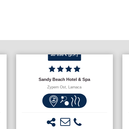
ab 898 € (p.P.)
Sandy Beach Hotel & Spa
Zypern Ost, Larnaca