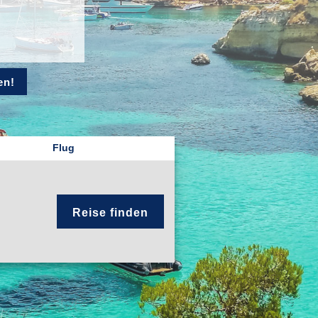
en!
Flug
Reise finden