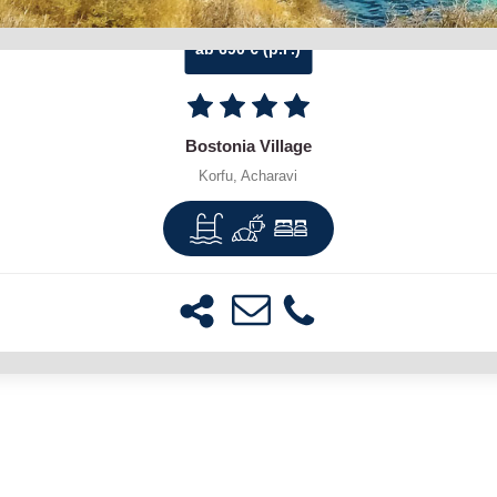
ab 690 € (p.P.)
Bostonia Village
Korfu, Acharavi