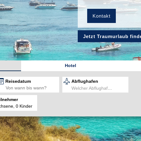
Kontakt
Jetzt Traumurlaub find
Hotel
Reisedatum
Abflughafen
Welcher Abflughafen?
ilnehmer